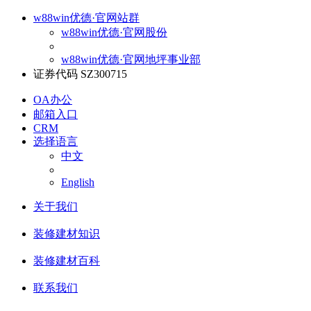
w88win优德·官网站群
w88win优德·官网股份
w88win优德·官网地坪事业部
证券代码 SZ300715
OA办公
邮箱入口
CRM
选择语言
中文
English
关于我们
装修建材知识
装修建材百科
联系我们