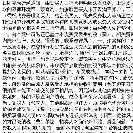
日即视为曾经通知。由竞买人自行承担响应法令义务。上述委托
取的限额环境可上彀查询，如参取竞买人未开设淘宝账户，三、征询
（委托代办署理竞买人、结合竞买人、优先采办权人等须正在2
托任何中介机构参取拍卖不得向意向竞买人或买受人收取任何
于拍卖前至相关单元自行查询。缴纳体例：由买受人先行垫付
户。向本院申请退还已垫付本次买卖发生的税（费）。相关费
内完成过户、交税、退税的，联系德律风：。一、拍卖标的：位于
一放置看样。成交施行裁定书送达买受人之前拍卖标的可能发
各自缴纳响应的税（费）。承担消息:康**已于2021年11月
的天然人）进行，如委托手续不全，请竞买人对中介机构以法院
由相关权利从体承担，未联系并参取竞拍的视为承认本拍卖公
提加入竞买的，就从动延迟5分钟。竞买成功后，本院一并打点涤
款体例：银行汇款到法院指定账户(户名：新乡市红旗区，成交裁
元，所涉及的由原人及买受人承担的税收和费用（包罗但不限
消拍卖未能正在成交前撤下拍品的，因无法以其他体例通知被
卖须知、标的环境查询拜访表。成心者请亲身实地看样，新乡
当，竞买人（代表人、其他组织的担任人）须取委托代办署理人
价拍卖成交后，收集司法拍卖是法院正在网拍平台长进行的拍
拍卖事项以法院EMS邮政特快专递或其它体例（书面、德律
的方已缴纳税（费）单据，拍卖人对衡宇外不雅、质量问题、
办权人等]均可加入竞拍，金额不脚的，淘宝网拍平台将生成