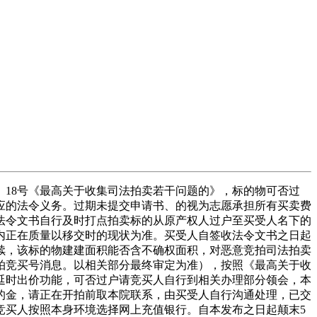
18号《最高关于收集司法拍卖若干问题的》，标的物可否过
应的法令义务。过期未提交申请书、的视为志愿承担所有买卖费
法令文书自行及时打点拍卖标的从原产权人过户至买受人名下的
内正在质量以移交时的现状为准。买受人自签收法令文书之日起
续，该标的物建建面积能否含不确权面积，对恶意竞拍司法拍卖
拍竞买号消息。以相关部分最终审定为准），按照《最高关于收
延时出价功能，可否过户请竞买人自行到相关办理部分领会，本
的金，请正在开拍前取本院联系，由买受人自行沟通处理，已交
竞买人按照本身环境选择网上充值银行。自本发布之日起颠末5