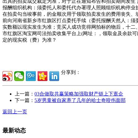
出具的拍卖成交裁定为准，对于正在通知布告和拍卖期间发生
报酬组织机构：须委托人和委托代办署理人照顾组织机构停业
在拍卖勾当竣事前，的金顺次用于领取拍卖发生的费用丧失、
前向河南省新乡市红旗区打点委托手续（委托报酬天然人：须委托
实数额以现实发生为准；竞买人成功竞得网拍标的物后，十二、买受
市红旗区淘宝网司法拍卖收集平台上(网址：，领取金及余款
定的现实税（费）为准？
分享到：
上一篇：
03合做取共赢策略加强取财产链上下逛企
下一篇：
5岁男童被自家养了几年的哈士奇咬伤面部
返回上一页
最新动态