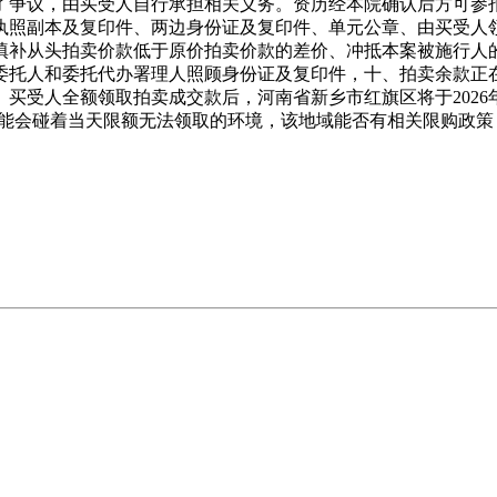
了争议，由买受人自行承担相关义务。资历经本院确认后方可参
执照副本及复印件、两边身份证及复印件、单元公章、由买受人
填补从头拍卖价款低于原价拍卖价款的差价、冲抵本案被施行人
人和委托代办署理人照顾身份证及复印件，十、拍卖余款正在20
人全额领取拍卖成交款后，河南省新乡市红旗区将于2026年5月1
可能会碰着当天限额无法领取的环境，该地域能否有相关限购政