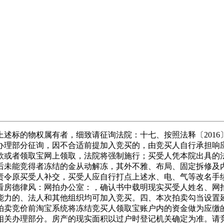
标的物权属有者，细致请征询法院：十七、按照法释〔2016〕
办理部分征询，因不合适前提加入竞买的，由竞买人自行承担响
款或者领取宝网上领取，法院将强制施行；买受人凭本院出具的
后未能竞得者冻结的金从动解冻，其外不雅、布局、固定拆修及
将责令原买受人补交，买受人应自行打点上述水、电、气等改名手
看房德律风：网拍办公室：，确认书中载明现实买受人姓名、网
能力的、法人和其他组织均可加入竞买。四、本次拍卖勾当设置
拍卖竞价前淘宝系统将冻结竞买人领取宝账户内的资金做为应缴
相关办理部分。房产的现实面积以过户时登记机关确定为准。请