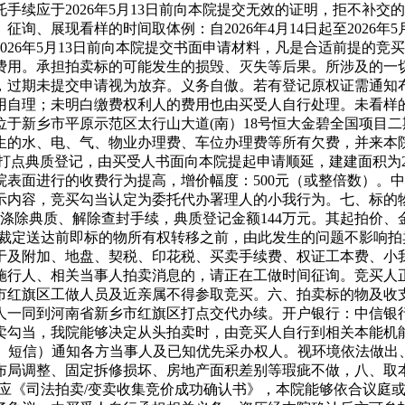
手续应于2026年5月13日前向本院提交无效的证明，拒不补
、展现看样的时间取体例：自2026年4月14日起至2026年
026年5月13日前向本院提交书面申请材料，凡是合适前提的
费用。承担拍卖标的可能发生的损毁、灭失等后果。所涉及的一
，过期未提交申请视为放弃。义务自傲。若有登记原权证需通知
用自理；未明白缴费权利人的费用也由买受人自行处理。未看样
新乡市平原示范区太行山大道(南）18号恒大金碧全国项目二期6
生的水、电、气、物业办理费、车位办理费等所有欠费，并来本
16日打点典质登记，由买受人书面向本院提起申请顺延，建建面积为
表面进行的收费行为提高，增价幅度：500元（或整倍数）。
示内容，竞买勾当认定为委托代办署理人的小我行为。七、标的
除典质、解除查封手续，典质登记金额144万元。其起拍价、金、
定送达前即标的物所有权转移之前，由此发生的问题不影响拍卖成
于及附加、地盘、契税、印花税、买卖手续费、权证工本费、小
施行人、相关当事人拍卖消息的，请正在工做时间征询。竞买人
市红旗区工做人员及近亲属不得参取竞买。六、拍卖标的物及收
一同到河南省新乡市红旗区打点交代办续。开户银行：中信银行新
卖勾当，我院能够决定从头拍卖时，由竞买人自行到相关本能机
风、短信）通知各方当事人及已知优先采办权人。视环境依法做出
布局调整、固定拆修损坏、房地产面积差别等瑕疵不做，八、取
响应《司法拍卖/变卖收集竞价成功确认书》，本院能够依合议庭