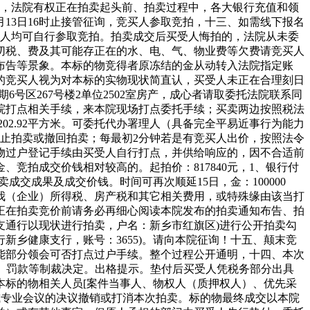
交的，法院有权正在拍卖起头前、拍卖过程中，各大银行充值和领
5月13日16时止接管征询，竞买人参取竞拍，十三、如需线下报名
竞买人均可自行参取竞拍。拍卖成交后买受人悔拍的，法院从未委
切税、费及其可能存正在的水、电、气、物业费等欠费请竞买人
布告等景象。本标的物竞得者原冻结的金从动转入法院指定账
的竞买人视为对本标的实物现状简直认，买受人未正在合理刻日
号区267号楼2单位2502室房产，成心者请取委托法院联系同
院打点相关手续，来本院现场打点委托手续；买卖两边按照税法
202.92平方米。可委托代办署理人（具备完全平易近事行为能力
中止拍卖或撤回拍卖；每最初2分钟若是有竞买人出价，按照法令
物过户登记手续由买受人自行打点，并供给响应的，因不合适前
竞拍成交价钱相对较高的。起拍价：817840元，1、银行付
交成果及成交价钱。时间可再次顺延15日，金：100000
我（企业）所得税、房产税和其它相关费用，或特殊缘由该当打
正在拍卖竞价前请务必再细心阅读本院发布的拍卖通知布告、拍
支通行以现状进行拍卖，户名：新乡市红旗区)进行公开拍卖勾
乡健康支行，账号：3655)。请向本院征询！十五、颠末竞
能部分领会可否打点过户手续。整个过程公开通明，十四、本次
、罚款等制裁决定。出格提示。垫付后买受人凭税务部分出具
本标的物相关人员[案件当事人、物权人（质押权人）、优先采
或专业会议的决议撤销或打消本次拍卖。标的物最终成交以本院