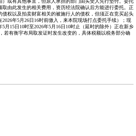
拍）或有其他事宜，但原人承担的部门由买受人先行垫付。委托
领取由此发生的相关费用，资历经法院确认后方能进行委托。正
的债权以及拍卖财富相关的被施行人的债权，但须正在竞买起头
26年5月26日16时前缴入，来本院现场打点委托手续）；现
5日10时至2026年5月16日10时止（延时的除外）正在新乡
策，若有衡宇布局取发证时发生改变的，具体税额以税务部分确