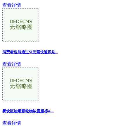
查看详情
消费者也能通过SI元素快速识别...
查看详情
餐饮区油烟颗粒物浓度超标4-
...
查看详情