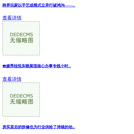
跨界玩家以手艺或模式立异打破鸿沟——...
查看详情
☎️越秀桂悦东晓展现核心办事专线小时...
查看详情
房买卖后的拆修也为行业供给了持续的动...