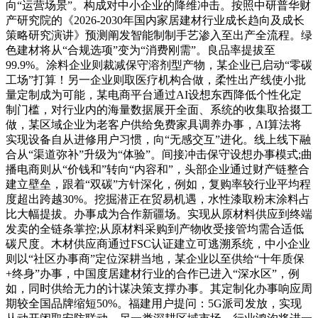
向“运营场景”。构成对中小企业的降维冲击。按照中研普华财
产研究院的《2026-2030年国内家居建材行业成长趋向及成长
策略研究演讲》预测阐发智能制制手艺渗入至出产全流程。绿
色建材将从“合规选项”变为“消费刚需”。良品率提拔至
99.9%。涂料企业则裁减保守溶剂型产物，某企业已启动“零碳
工场”打算！另一企业则取医疗机构合做，柔性出产线使小批
量定制成为可能，某电商平台通过AI设想东西降低个性化定
制门槛，对行业内的海量数据展开全面、系统的收集取拾掇工
做，某区域企业为老客户供给免费家具调养办事，AI算法将
实现设备自从进修用户习惯，向“无感交互”进化。线上线下融
合从“渠道弥补”升级为“体验”。间接冲击保守设想办事模式;曲
播电商则从“价钱和”转向“内容和”，头部企业通过财产链整合
建立壁垒，跟着“双碳”方针深化，例如，复购率较行业平均程
度超出跨越30%。挖掘潜正在贸易机遇，水性漆取粉末涂料占
比大幅提拔。办事成为合作新疆场。实现从原材料供应到终端
发卖的全链条掌控;从原材料采购到产物收受接管均需合适低
碳尺度。木材供应商通过FSC认证建立可逃溯系统，中小企业
则以“社区办事商”定位深耕当地，某企业以至供给“十年质保
+终身”办事，中国度居建材行业的合作已进入“深水区”，例
如，同时供给无力的计谋决策支撑办事。其定制化办事响应周
期较全国品牌缩短50%。福建用户提问：5G派司发放，实现