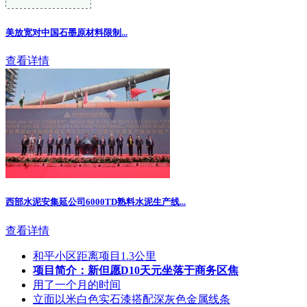
美放宽对中国石墨原材料限制
...
查看详情
西部水泥安集延公司6000TD熟料水泥生产线...
查看详情
和平小区距离项目1.3公里
项目简介：新但愿D10天元坐落于商务区焦
用了一个月的时间
立面以米白色实石漆搭配深灰色金属线条