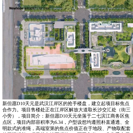
新但愿D10天元是武汉江岸区的抢手楼盘，建立起项目标焦点
合作力。项目售楼处正在江岸区解放大道取长沙交汇处（街三
小旁），项目简介：新但愿D10天元坐落于二七滨江商务区焦
点区，项目内部容积率为6.34，户型设想均遵照朴直通透、全
明款式的准绳，高端室第的焦点价值正在于地段、产物取配套