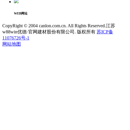
WEB网址
CopyRight © 2004 canlon.com.cn. All Rights Reserved.江苏
w88win优德·官网建材股份有限公司. 版权所有
苏ICP备
11076726号-1
网站地图