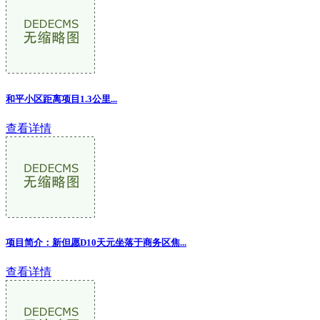
和平小区距离项目1.3公里...
查看详情
项目简介：新但愿D10天元坐落于商务区焦
...
查看详情