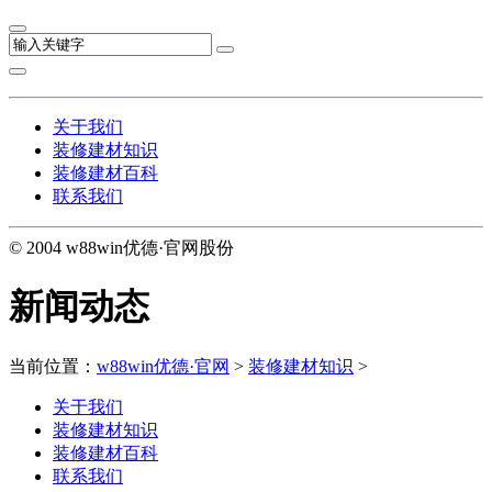
关于我们
装修建材知识
装修建材百科
联系我们
© 2004 w88win优德·官网股份
新闻动态
当前位置：
w88win优德·官网
>
装修建材知识
>
关于我们
装修建材知识
装修建材百科
联系我们