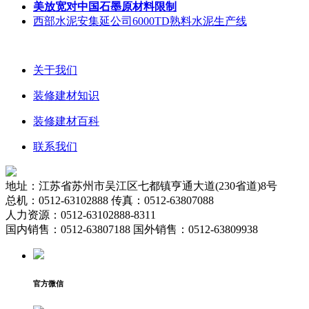
美放宽对中国石墨原材料限制
西部水泥安集延公司6000TD熟料水泥生产线
关于我们
装修建材知识
装修建材百科
联系我们
地址：江苏省苏州市吴江区七都镇亨通大道(230省道)8号
总机：0512-63102888 传真：0512-63807088
人力资源：0512-63102888-8311
国内销售：0512-63807188 国外销售：0512-63809938
官方微信