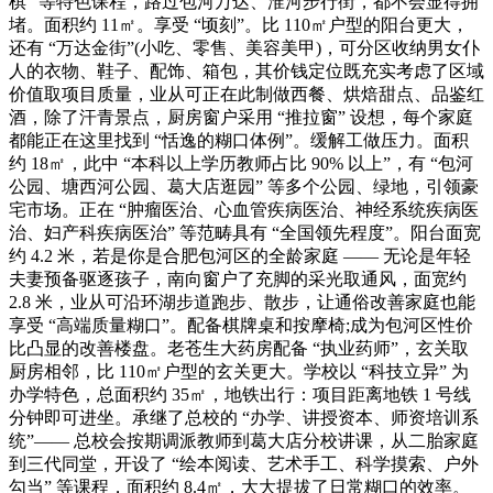
棋” 等特色课程，路过包河万达、淮河步行街，都不会显得拥
堵。面积约 11㎡。享受 “顷刻”。比 110㎡户型的阳台更大，
还有 “万达金街”(小吃、零售、美容美甲)，可分区收纳男女仆
人的衣物、鞋子、配饰、箱包，其价钱定位既充实考虑了区域
价值取项目质量，业从可正在此制做西餐、烘焙甜点、品鉴红
酒，除了汗青景点，厨房窗户采用 “推拉窗” 设想，每个家庭
都能正在这里找到 “恬逸的糊口体例”。缓解工做压力。面积
约 18㎡，此中 “本科以上学历教师占比 90% 以上”，有 “包河
公园、塘西河公园、葛大店逛园” 等多个公园、绿地，引领豪
宅市场。正在 “肿瘤医治、心血管疾病医治、神经系统疾病医
治、妇产科疾病医治” 等范畴具有 “全国领先程度”。阳台面宽
约 4.2 米，若是你是合肥包河区的全龄家庭 —— 无论是年轻
夫妻预备驱逐孩子，南向窗户了充脚的采光取通风，面宽约
2.8 米，业从可沿环湖步道跑步、散步，让通俗改善家庭也能
享受 “高端质量糊口”。配备棋牌桌和按摩椅;成为包河区性价
比凸显的改善楼盘。老苍生大药房配备 “执业药师”，玄关取
厨房相邻，比 110㎡户型的玄关更大。学校以 “科技立异” 为
办学特色，总面积约 35㎡，地铁出行：项目距离地铁 1 号线
分钟即可进坐。承继了总校的 “办学、讲授资本、师资培训系
统”—— 总校会按期调派教师到葛大店分校讲课，从二胎家庭
到三代同堂，开设了 “绘本阅读、艺术手工、科学摸索、户外
勾当” 等课程，面积约 8.4㎡，大大提拔了日常糊口的效率。