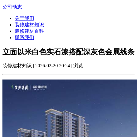
公司动态
关于我们
装修建材知识
装修建材百科
联系我们
立面以米白色实石漆搭配深灰色金属线条
装修建材知识 | 2026-02-20 20:24 | 浏览