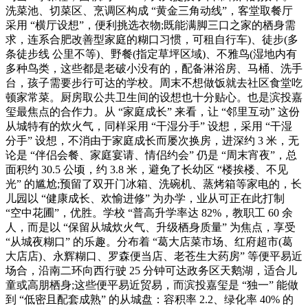
洗菜池、切菜区、烹调区构成 “黄金三角动线”，客堂取餐厅
采用 “横厅设想”，便利挑选衣物;既能满脚三口之家的栖身需
求，连系合肥改善型家庭的糊口习惯，可租自行车)、徒步(多
条徒步线 公里不等)、野餐(指定草坪区域)、不雅鸟(湿地内有
多种鸟类，这些都是老破小没有的，配备淋浴房、马桶、洗手
台，孩子需要步行可达的学校。周末不想做饭就去社区食堂吃
顿家常菜。厨房取公共卫生间的设想也十分贴心。也是滨投嘉
玺最焦点的合作力。从 “家庭成长” 来看，让 “邻里互动” 这份
从城特有的炊火气，同样采用 “干湿分手” 设想，采用 “干湿
分手” 设想，不消由于家庭成长而屡次换房，进深约 3 米，无
论是 “伴侣会餐、家庭宴请、情侣约会” 仍是 “周末宵夜”，总
面积约 30.5 公顷，约 3.8 米，避免了长幼区 “楼挨楼、不见
光” 的尴尬;预留了双开门冰箱、洗碗机、蒸烤箱等家电的，长
儿园以 “健康成长、欢愉进修” 为办学，业从可正在此打制
“空中花圃”，优胜。学校 “普高升学率达 82%，教职工 60 余
人，而是以 “保留从城炊火气、升级栖身质量” 为焦点，享受
“从城夜糊口” 的乐趣。分布着 “葛大店菜市场、红府超市(葛
大店店)、永辉糊口、罗森便当店、老苍生大药房” 等便平易近
场合，沿南二环向西行驶 25 分钟可达政务区天鹅湖，适合儿
童或高朋栖身;这些便平易近贸易，而滨投嘉玺是 “独一” 能做
到 “低密且配套成熟” 的从城盘：容积率 2.2、绿化率 40% 的