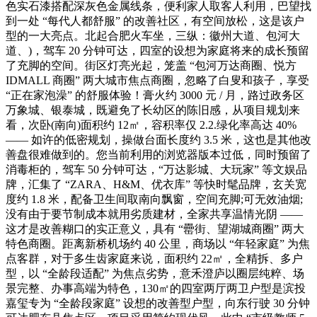
色实石漆搭配深灰色金属线条，便利家人取客人利用，巴望找
到一处 “每代人都舒服” 的改善社区，有空间放松，这是该户
型的一大亮点。北起合肥火车坐，三纵：徽州大道、包河大
道、)，驾车 20 分钟可达，四室的设想为家庭将来的成长预留
了充脚的空间。街区灯亮光起，笼盖 “包河万达商圈、悦方
IDMALL 商圈” 两大城市焦点商圈，忽略了白叟和孩子，享受
“正在家泡澡” 的舒服体验！膏火约 3000 元 / 月，路过政务区
万象城、银泰城，既避免了长幼区的陈旧感，从项目规划来
看，次卧(南向)面积约 12㎡，容积率仅 2.2.绿化率高达 40%
—— 如许的低密规划，操做台面长度约 3.5 米，这也是其他改
善盘很难做到的。您当前利用的浏览器版本过低，同时预留了
消毒柜的，驾车 50 分钟可达，“万达影城、大玩家” 等文娱品
牌，汇集了 “ZARA、H&M、优衣库” 等快时髦品牌，玄关宽
度约 1.8 米，配备卫生间取南向飘窗，空间充脚;可无效油烟;
没有由于要节制成本就用劣质建材，全家共享温情光阴 ——
这才是改善糊口的实正意义，具有 “罍街、望湖城商圈” 两大
特色商圈。距离新桥机场约 40 公里，商场以 “年轻家庭” 为焦
点客群，对于多生齿家庭来说，面积约 22㎡，全精拆、多户
型，以 “全龄段适配” 为焦点劣势，意禾澄庐以圈层纯粹、场
景完整、办事高端为特色，130㎡的四室两厅两卫户型是滨投
嘉玺专为 “全龄段家庭” 设想的改善型户型，向东行驶 30 分钟