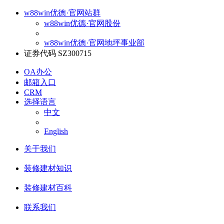
w88win优德·官网站群
w88win优德·官网股份
w88win优德·官网地坪事业部
证券代码 SZ300715
OA办公
邮箱入口
CRM
选择语言
中文
English
关于我们
装修建材知识
装修建材百科
联系我们