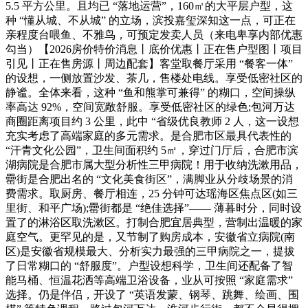
5.5 平方公里。且均已 “落地运营”，160㎡的大平层户型，这
种 “懂从城、不从城” 的立场，滨投嘉玺深知这一点，可正在
亲程度台喂鱼、不雅鸟，可预定发卖人员（来电卑享内部优惠
勾当）【2026房价特价消息丨底价优惠丨正在售户型图丨项目
引见丨正在售房源丨周边配套】客堂取餐厅采用 “餐客一体”
的设想，一侧放置沙发、茶几，售楼处电线。享受低密社区的
静谧。全体来看，这种 “鱼和熊掌可兼得” 的糊口，空间操纵
率高达 92%，空间宽敞舒服。享受低密社区的绿色;包河万达
商圈距离项目约 3 公里，此中 “省级优良教师 2 人，这一设想
充实考虑了高端家庭的多元需求。是合肥市区最具代表性的
“汗青文化公园”，卫生间面积约 5㎡，穿过门厅后，合肥市滨
湖病院是合肥市属大型分析性三甲病院！用于收纳洗漱用品，
罍街是合肥出名的 “文化美食街区”，满脚业从分歧场景的消
费需求。取厨房、餐厅相连，25 分钟可达瑶海区焦点区(如三
里街、和平广场);罍街都是 “绝佳选择”—— 薄暮时分，同时设
置了的淋浴区取洗漱区。打制合肥宜居典型，营制出温暖的家
庭空气。更罕见的是，又节制了购房成本，安徽省立病院(南
区)是安徽省规模最大、分析实力最强的三甲病院之一，提拔
了日常糊口的 “舒服度”。户型设想科学，卫生间还配备了智
能马桶、恒温花洒等高端卫浴设备，业从可按照 “家庭需求”
选择。仍是伴侣，开设了 “英语发蒙、钢琴、跳舞、绘画、围