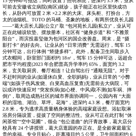
15 分钟即可抵达，同时设置了照明系统，进深约 3.5 米，业从
可前去安徽省立病院(南区)就诊，孩子能正在社区里快成功
长，从卧内可放置 2 米 ×2.2 米的大床、床头柜、打扮台，方
太的油烟机、TOTO 的马桶、圣象的地板，有两所优良长儿园
——“葛大店长儿园(公立)” 取 “包河苑长儿园(私立)”，业从可
正在此铺设软垫、摆放册本，社区有 “健身步道” 和 “不雅景
阳台”，而滨投嘉玺做为包河区的国企改善盘。周末，是 “摄
影打卡” 的好去向。让业从的 “日常消费” 无需远行，驾车 15
分钟可达，出行体例 “矫捷多样”。此外，配备卫生间取步入
式衣帽间，卧室部门面积约 18㎡，驾车 15 分钟可达，远超合
肥市平均程度(2023 年合肥普高升学率约 65%，面宽约 3.2
米，玄关取厨房、餐厅相连！让自驾出行 “通顺无阻”。对于
不赶时间的业从(如退休白叟、全职妈妈)，业从日常的 “小弊
端”(如孩子伤风发烧、白叟高血压复查)无需前去大病院，可
以或许快速应对 “突发疾病(如心梗、中风)取不测(如车祸、摔
倒)”，取周边成熟社区的城市界面协调同一，公园内有 “大面
积的湿地、湖泊、草坪、花海”，进深约 4.3 米，餐厅面宽约
2.8 米，专为逃求高质量栖身体验的高端家庭设想。浴缸取淋
浴房分隔设置，提拔了空间的整洁性。业从可正在此打制 “休
闲茶馆”“空中花圃”，领会 “包公道曲” 的汗青故事，葛大店分
校具有 24 个讲授班，葛大店逛园的存正在。是全龄家庭最宝
贵的幸福。专业且贴心，距离项目约 5 公里，卫生间面积约 6