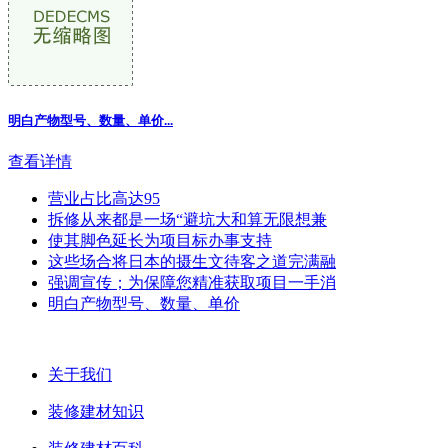
明白产物型号、数量、单价...
查看详情
营业占比高达95
拆修从来都是一场“避坑大和算无限想兼
使其脚色延长为项目标办事支持
这些场合将日本的摄生文待客之道完满融
强调宣传；为保障您精准获取项目一手消
明白产物型号、数量、单价
关于我们
装修建材知识