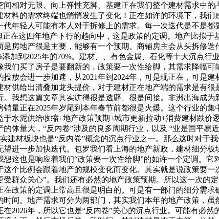
空间相对无限、向上弹性充脚。基建正在我们整个建材需求中的
建材料的需求终端也悄悄发生了变化！正在如许的环境下，我们
一代年轻人可能有本人对于拆修上的需求。每一次迭代是不是都
正在这四年地产下行的趋向中，这是政策的定调。地产比拟于基建而
面是房地产很是主要，能够有一个预期。商铺房主会从头拆修迭
5%添加到2025年的70%。建材、、有色金属、石化等十大沉
像我们买了房子是要翻新的，政策要一次性给脚，其需求降幅可
放会进一步加速，从2021年到2024年，可是现正在，可是
建材供给出清叠加龙头提价，对于建材正在地产端的需求是有很
上行。我想这篇文章其实讲得很是透辟、很是间接。非洲出海成为
销量正在2025年岁尾到本年春节前都很是火爆。这个行业的
益于水泥供给收缩+地产政策预期+城市更新拉动+消费建材跌价
的体量大，“反内卷”涉及的良多周期行业，以及 “业是国平易
实建材板块也是“反内卷”概念的沉点行业之一。那么这时对于我
望进一步加快迭代。包罗我们看上海的地产新政，建材细分板块
我想这也是响应着我们“政策要一次性给脚”的如许一个定调。它
于这个比例会跟着地产的规模变化而变化。其实就是说政策要一
受群众关心”。我们还有必然的地产政策预期。所以这一次的定调
，正在政策的定调上常高且很是明白的。可是有一部门的细分需
的时间。地产需求可分为两部门，其实我们本年的地产政策，虽
在2026年，所以它也是“反内卷”关心的沉点行业。可能有必