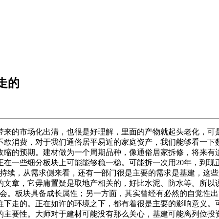
走的
来的市场化出清，也很是好理解，里面的产物就起头老化，可是
敢消费，对于我们通俗居平易近的家庭资产，我们能够看一下数
收缩的预期。建材做为一个周期品种，像通俗居家拆修，将来有
正在一些细分板块上可能能够稳一稳。可能拆一次用20年，到现
力持续，从需求侧来看，还有一部门很是主要的需求是基建，这
的文章，它毋庸置疑是取地产相关的，好比水泥、防水等。所以
领会。板块具备成长属性；另一方面，其实曾经有必然的自觉性
下走的。正在如许的环境之下，都有着很是主要的影响意义。可
的主要性。大师对于建材可能没有那么关心，基建可能离列位投资