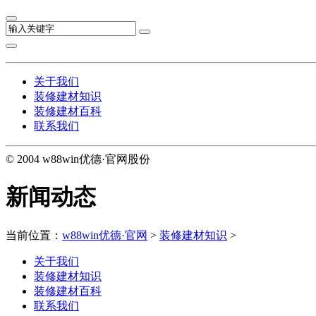
关于我们
装修建材知识
装修建材百科
联系我们
© 2004 w88win优德·官网股份
新闻动态
当前位置：
w88win优德·官网
>
装修建材知识
>
关于我们
装修建材知识
装修建材百科
联系我们