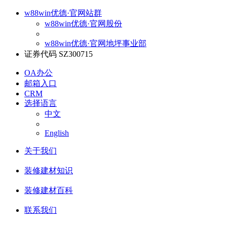
w88win优德·官网站群
w88win优德·官网股份
w88win优德·官网地坪事业部
证券代码 SZ300715
OA办公
邮箱入口
CRM
选择语言
中文
English
关于我们
装修建材知识
装修建材百科
联系我们