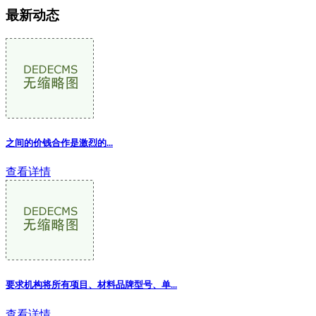
最新动态
之间的价钱合作是激烈的...
查看详情
要求机构将所有项目、材料品牌型号、单
...
查看详情