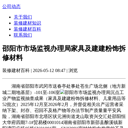
公司动态
关于我们
装修建材知识
装修建材百科
联系我们
邵阳市市场监视办理局家具及建建粉饰拆
修材料
装修建材百科 | 2026-05-12 08:47 | 浏览
湖南省邵阳市武冈市送春亭处事处苍生广场北侧（地方新
城二期地基层）-101至-106室
邵阳市市场监视办理局沉点工
业产物监视抽查成果（家具及建建粉饰拆修材料、儿童用品等
52批次）2025年12月至2026年2月，并督促相关出产运营者采
纳下架、封存、召回不及格产物等办法节制产质量量平安风
险，湖南省邵阳市北塔区状元洲街道龙山取资兴交汇处邵阳恒
大华府四期7-1#贸易楼0001014湖南省邵阳市新邵县酿溪镇新