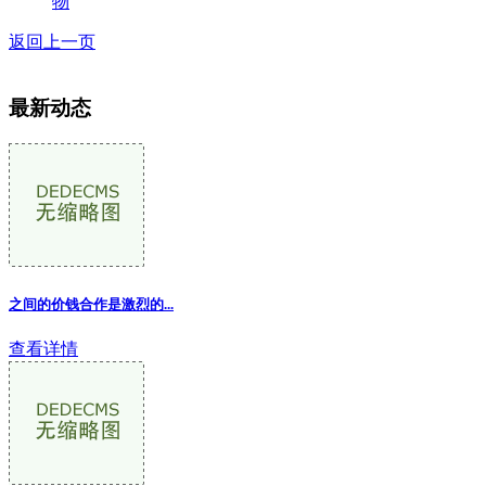
物
返回上一页
最新动态
之间的价钱合作是激烈的...
查看详情