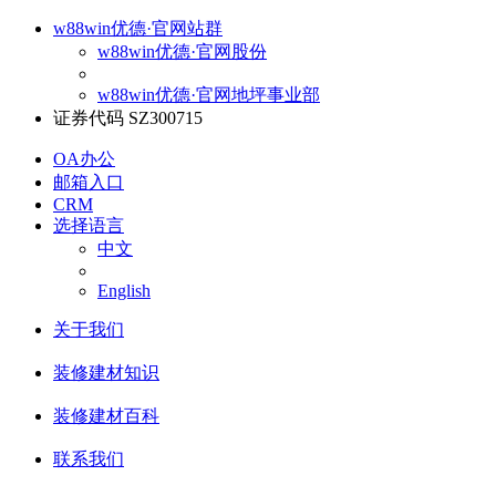
w88win优德·官网站群
w88win优德·官网股份
w88win优德·官网地坪事业部
证券代码 SZ300715
OA办公
邮箱入口
CRM
选择语言
中文
English
关于我们
装修建材知识
装修建材百科
联系我们