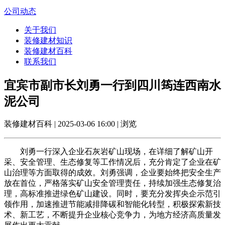
公司动态
关于我们
装修建材知识
装修建材百科
联系我们
宜宾市副市长刘勇一行到四川筠连西南水
泥公司
装修建材百科 | 2025-03-06 16:00 | 浏览
刘勇一行深入企业石灰岩矿山现场，在详细了解矿山开
采、安全管理、生态修复等工作情况后，充分肯定了企业在矿
山治理等方面取得的成效。刘勇强调，企业要始终把安全生产
放在首位，严格落实矿山安全管理责任，持续加强生态修复治
理，高标准推进绿色矿山建设。同时，要充分发挥央企示范引
领作用，加速推进节能减排降碳和智能化转型，积极探索新技
术、新工艺，不断提升企业核心竞争力，为地方经济高质量发