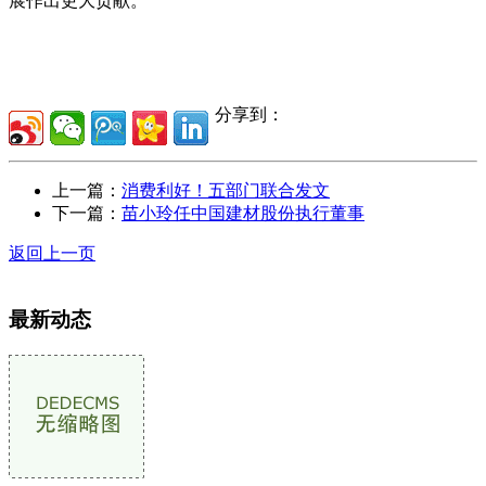
展作出更大贡献。
分享到：
上一篇：
消费利好！五部门联合发文
下一篇：
苗小玲任中国建材股份执行董事
返回上一页
最新动态