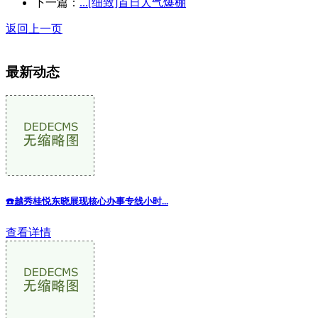
下一篇：
...[细致]首日人气爆棚
返回上一页
最新动态
☎️越秀桂悦东晓展现核心办事专线小时...
查看详情