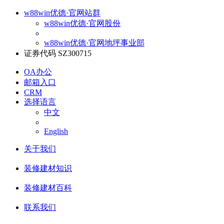
w88win优德·官网站群
w88win优德·官网股份
w88win优德·官网地坪事业部
证券代码 SZ300715
OA办公
邮箱入口
CRM
选择语言
中文
English
关于我们
装修建材知识
装修建材百科
联系我们