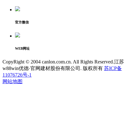
官方微信
WEB网址
CopyRight © 2004 canlon.com.cn. All Rights Reserved.江苏
w88win优德·官网建材股份有限公司. 版权所有
苏ICP备
11076726号-1
网站地图