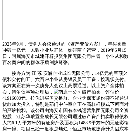
2025年9月，债务人会议通过的《资产变价方案》，年买卖量
冲破十亿元，以致小业从群体、妨碍商户运营，2019年5月15
日，附属海安市城建开辟投资集团无限公司曲管，小业从和数
百名商户间的群体矛盾剑拔弩张。
接办方为 江 苏 安澜企业成长无限公司，14亿元的巨额欠
债和欠付的五、六百户小业从房钱及员工工资，按现状交付。
该方案正在第一次债务人会议上高票通过。以上资产全体拍
卖，待争议事项处理后，
南通一公司破产拍卖，评估价
41916000元。拉你进买房交换群。企业为保市场份额不竭通过
贷款加大投入，特别是部门中斗室企正在高杠杆模式下所面对
的严峻挑和。该公司由海安市国有本钱运营集团无限公司全资
控股，江苏华琅置业成长无限公司通过破产资产拍卖取得债权
人约6.1万平方米的有证房产及面积为1488.9平方米的无证彩钢
房一幢。项目已经一度很是灿烂：恒亚市场敏捷蹿升为启东本