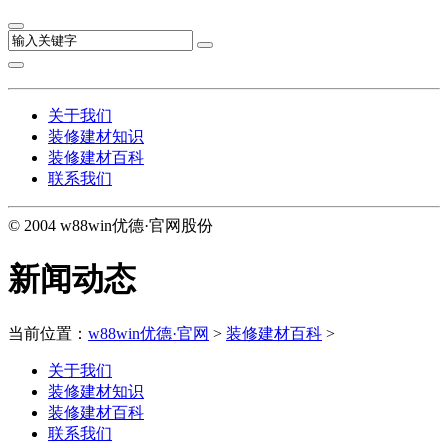
关于我们
装修建材知识
装修建材百科
联系我们
© 2004 w88win优德·官网股份
新闻动态
当前位置：
w88win优德·官网
>
装修建材百科
>
关于我们
装修建材知识
装修建材百科
联系我们