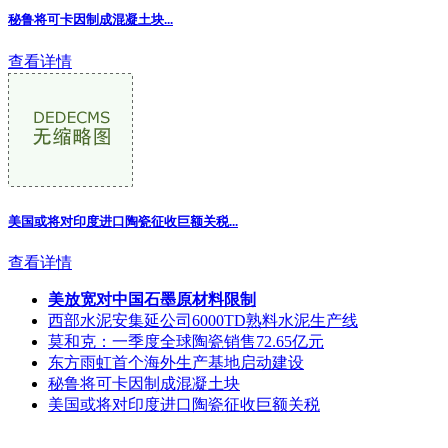
秘鲁将可卡因制成混凝土块...
查看详情
美国或将对印度进口陶瓷征收巨额关税...
查看详情
美放宽对中国石墨原材料限制
西部水泥安集延公司6000TD熟料水泥生产线
莫和克：一季度全球陶瓷销售72.65亿元
东方雨虹首个海外生产基地启动建设
秘鲁将可卡因制成混凝土块
美国或将对印度进口陶瓷征收巨额关税