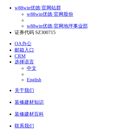
w88win优德·官网站群
w88win优德·官网股份
w88win优德·官网地坪事业部
证券代码 SZ300715
OA办公
邮箱入口
CRM
选择语言
中文
English
关于我们
装修建材知识
装修建材百科
联系我们