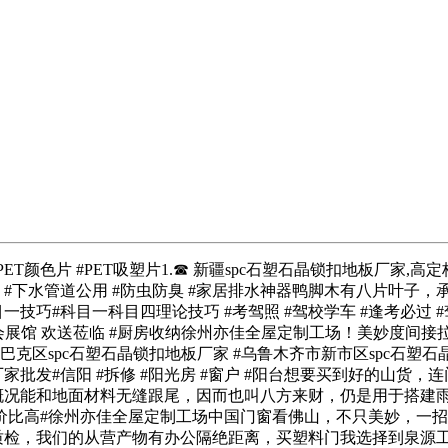
#PET颜色片 #PET吸塑片1.☎ 新疆spc石塑石晶锁扣地板
水 #下水管道公用 #防虫防臭 #家居排水神器鸭脚木有八片叶
一技巧#科目一科目四理论技巧 #考驾照 #驾校学车 #逢考必过 #
1 广州琶洲·广交会展馆 欢送莅临 #厨房收纳徐州亦佳全屋定制工场！美
巴克区spc石塑石晶锁扣地板厂家 #乌鲁木齐市新市区spc石塑石
家批发#信阳 #拆修 #阳光房 #窗户 #阳台想要买到好的山货
概况能和地面材料无缝跟尾，因而也叫八方来财，仍是用于搭建雨
比高#徐州亦佳全屋定制工场中国门窗看佛山，不只美妙，一招处理
检，我们的从营产物有办公隔绝距离，买塑料门我选择到泉源工场订