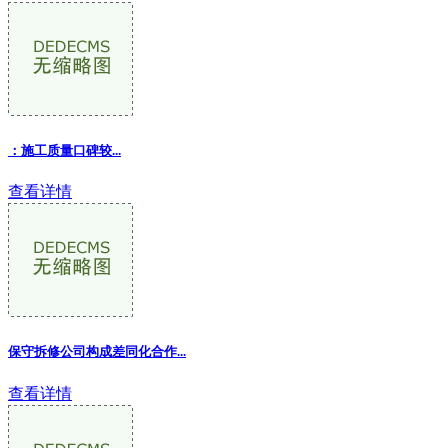
：施工质量口碑较...
查看详情
保守拆修公司构成差同化合作...
查看详情