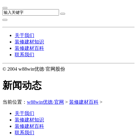
关于我们
装修建材知识
装修建材百科
联系我们
© 2004 w88win优德·官网股份
新闻动态
当前位置：
w88win优德·官网
>
装修建材百科
>
关于我们
装修建材知识
装修建材百科
联系我们