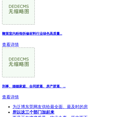
鞭策室内粉饰拆修材料行业绿色高质量
...
查看详情
刑事、婚姻家庭、合同胶葛、房产胶葛、...
查看详情
为泛博东莞网友供给最全面、最及时的房
所以这三个部门加起来