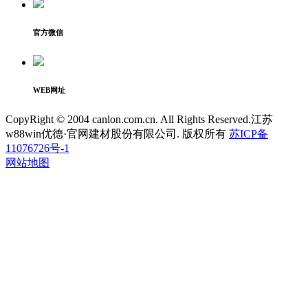
官方微信
WEB网址
CopyRight © 2004 canlon.com.cn. All Rights Reserved.江苏
w88win优德·官网建材股份有限公司. 版权所有
苏ICP备
11076726号-1
网站地图